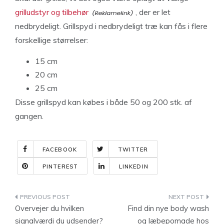
grilludstyr og tilbehør
, der er let
nedbrydeligt. Grillspyd i nedbrydeligt træ kan fås i flere
forskellige størrelser:
15 cm
20 cm
25 cm
Disse grillspyd kan købes i både 50 og 200 stk. af
gangen.
FACEBOOK
TWITTER
PINTEREST
LINKEDIN
Indlægsnavigation
Overvejer du hvilken
Find din nye body wash
signalværdi du udsender?
og læbepomade hos