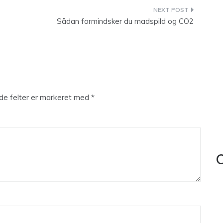
Sådan formindsker du madspild og CO2
e felter er markeret med
*
C