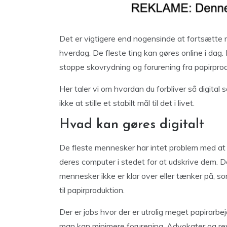
Det er vigtigere end nogensinde at fortsætte m
hverdag. De fleste ting kan gøres online i dag. D
stoppe skovrydning og forurening fra papirprod
Her taler vi om hvordan du forbliver så digital so
ikke at stille et stabilt mål til det i livet.
Hvad kan gøres digitalt
De fleste mennesker har intet problem med at 
deres computer i stedet for at udskrive dem. De
mennesker ikke er klar over eller tænker på, s
til papirproduktion.
Der er jobs hvor der er utrolig meget papirar
man kan minimere forurening. Advokater og r