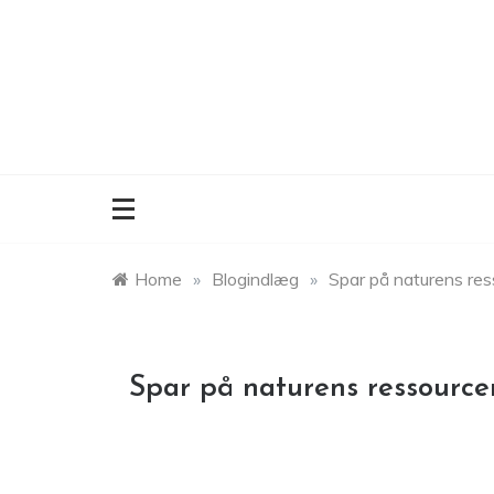
Skip
to
content
Home
»
Blogindlæg
»
Spar på naturens ress
Spar på naturens ressourcer