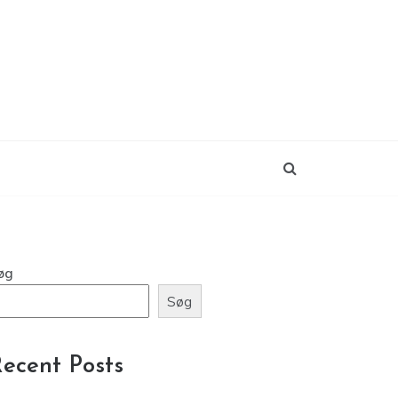
øg
Søg
ecent Posts