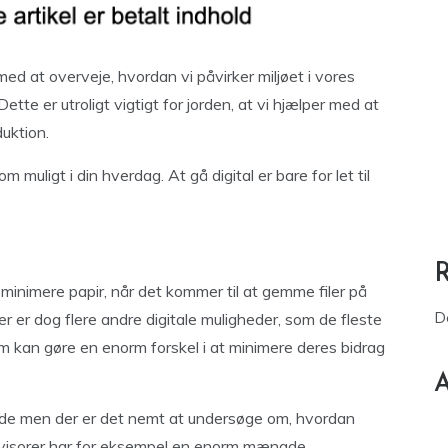
ed at overveje, hvordan vi påvirker miljøet i vores
ette er utroligt vigtigt for jorden, at vi hjælper med at
uktion.
m muligt i din hverdag. At gå digital er bare for let til
minimere papir, når det kommer til at gemme filer på
D
r er dog flere andre digitale muligheder, som de fleste
om kan gøre en enorm forskel i at minimere deres bidrag
A
bejde men der er det nemt at undersøge om, hvordan
evisorer har for eksempel en enorm mængde